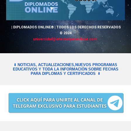
|
DIPLOMADOS
ONLINE® | TODOS LOS DERECHOS RESERVADOS
© 2024
universidad
@
internetparaeducar.com
⬇️
NOTICIAS, ACTUALIZACIONES,NUEVOS PROGRAMAS
EDUCATIVOS Y TODA LA INFORMACIÓN SOBRE FECHAS
PARA DIPLOMAS Y CERTIFICADOS
⬇️