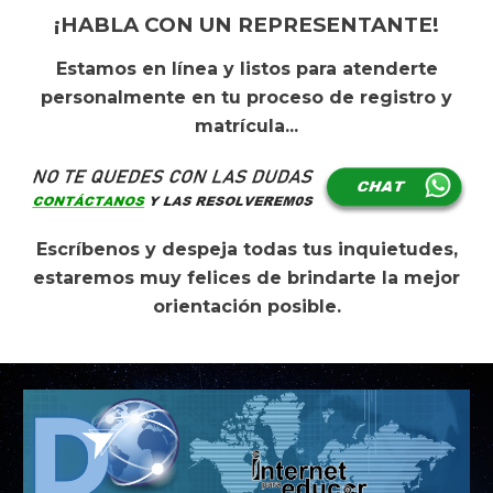
¡HABLA CON UN REPRESENTANTE!
Es
tamos en línea y listos para atenderte
personalmente en tu proceso de registro y
matrícula...
Escríb
e
nos y despej
a
todas
t
us inquietudes,
estaremos muy felices de brindar
t
e la mejor
orientación posible.