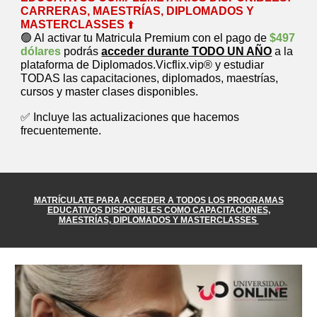
CARRERAS, MAESTRÍAS, DIPLOMADOS Y
MASTERCLASSES
⬆️
🟢 Al activar tu Matricula Premium con el pago de
$497
dólares
podrás
acceder durante TODO UN AÑO
a la
plataforma de Diplomados.Vicflix.vip® y estudiar
TODAS las capacitaciones, diplomados, maestrías,
cursos y master clases disponibles.
✅ Incluye las actualizaciones que hacemos
frecuentemente.
MATRÍCULATE
PARA ACCEDER A TODOS LOS PROGRAMAS
EDUCATIVOS DISPONIBLES COMO CAPACITACIONES,
MAESTRÍAS, DIPLOMADOS Y MASTERCLASSES