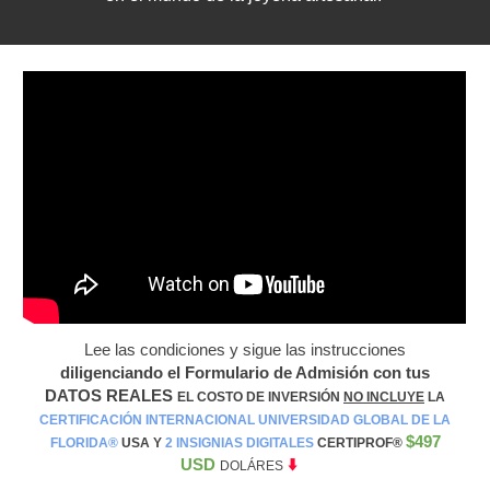
Lee las condiciones y sigue las instrucciones
diligenciando el Formulario de Admisión con tus
DATOS REALES
EL COSTO DE INVERSIÓN
NO INCLUYE
LA
CERTIFICACIÓN INTERNACIONAL UNIVERSIDAD GLOBAL DE LA
$497
FLORIDA®️
USA Y
2 INSIGNIAS DIGITALES
CERTIPROF®️
USD
⬇️
DOLÁRES