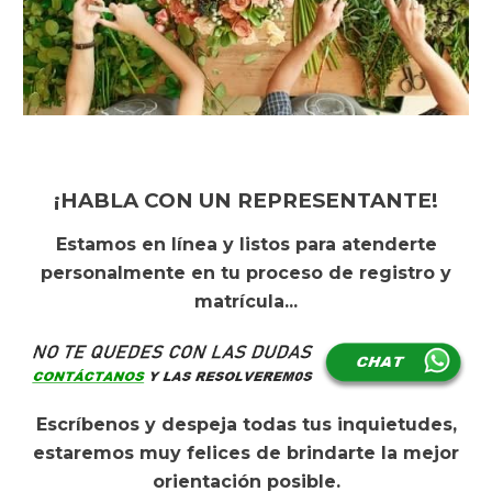
¡HABLA CON UN REPRESENTANTE!
Es
tamos en línea y listos para atenderte
personalmente en tu proceso de registro y
matrícula...
Escríb
e
nos y despej
a
todas
t
us inquietudes,
estaremos muy felices de brindar
t
e la mejor
orientación posible.