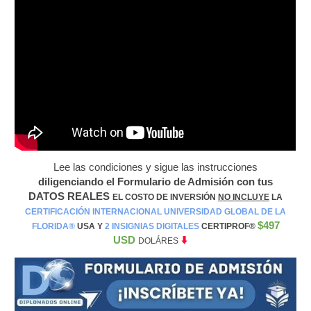
Lee las condiciones y sigue las instrucciones
diligenciando el Formulario de Admisión con tus
DATOS REALES
EL COSTO DE INVERSIÓN
NO INCLUYE
LA
CERTIFICACIÓN INTERNACIONAL UNIVERSIDAD GLOBAL DE LA
$497
FLORIDA®️
USA Y
2 INSIGNIAS DIGITALES
CERTIPROF®️
USD
⬇️
DOLÁRES