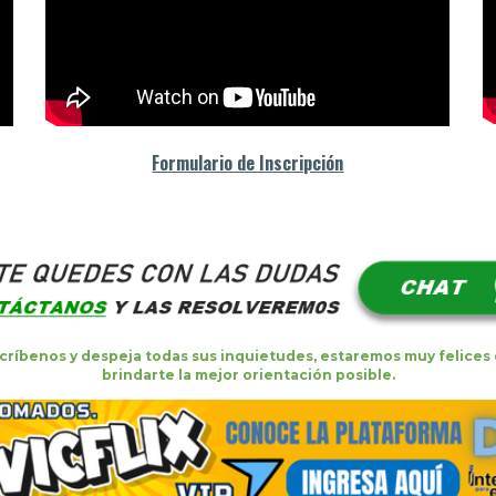
Formulario de Inscripción
críb
e
nos y despej
a
todas sus inquietudes, estaremos muy felices
brindar
t
e la mejor orientación posible.