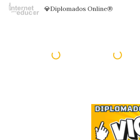
💎Diplomados Online®️
Sk