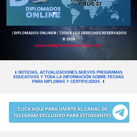
|
DIPLOMADOS
ONLINE® | TODOS LOS DERECHOS RESERVADOS
© 2024
universidad
@
internetparaeducar.com
⬇️
NOTICIAS, ACTUALIZACIONES,NUEVOS PROGRAMAS
EDUCATIVOS Y TODA LA INFORMACIÓN SOBRE FECHAS
PARA DIPLOMAS Y CERTIFICADOS
⬇️