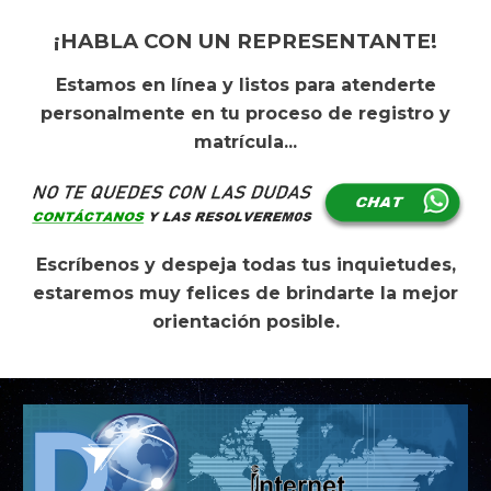
¡HABLA CON UN REPRESENTANTE!
Es
tamos en línea y listos para atenderte
personalmente en tu proceso de registro y
matrícula...
Escríb
e
nos y despej
a
todas
t
us inquietudes,
estaremos muy felices de brindar
t
e la mejor
orientación posible.