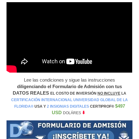
Lee las condiciones y sigue las instrucciones
diligenciando el Formulario de Admisión con tus
DATOS REALES
EL COSTO DE INVERSIÓN
NO INCLUYE
LA
CERTIFICACIÓN INTERNACIONAL UNIVERSIDAD GLOBAL DE LA
$497
FLORIDA®️
USA Y
2 INSIGNIAS DIGITALES
CERTIPROF®️
USD
⬇️
DOLÁRES