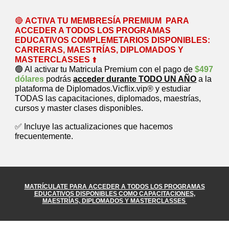
🔴
ACTIVA TU MEMBRESÍA PREMIUM
PARA
ACCEDER A TODOS LOS PROGRAMAS
EDUCATIVOS COMPLEMETARIOS DISPONIBLES:
CARRERAS, MAESTRÍAS, DIPLOMADOS Y
MASTERCLASSES
⬆️
🟢 Al activar tu Matricula Premium con el pago de
$497
dólares
podrás
acceder durante TODO UN AÑO
a la
plataforma de Diplomados.Vicflix.vip® y estudiar
TODAS las capacitaciones, diplomados, maestrías,
cursos y master clases disponibles.
✅ Incluye las actualizaciones que hacemos
frecuentemente.
MATRÍCULATE
PARA ACCEDER A TODOS LOS PROGRAMAS
EDUCATIVOS DISPONIBLES COMO CAPACITACIONES,
MAESTRÍAS, DIPLOMADOS Y MASTERCLASSES