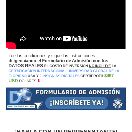
Lee las condiciones y sigue las instrucciones
diligenciando el Formulario de Admisión con tus
DATOS REALES
EL COSTO DE INVERSIÓN
NO INCLUYE
LA
CERTIFICACIÓN INTERNACIONAL UNIVERSIDAD GLOBAL DE LA
$497
FLORIDA®️
USA Y
2 INSIGNIAS DIGITALES
CERTIPROF®️
USD
⬇️
DOLÁRES
¡HABLA CON UN REPRESENTANTE!