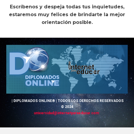
Escríb
e
nos y despej
a
todas
t
us inquietudes,
estaremos muy felices de brindar
t
e la mejor
orientación posible.
|
DIPLOMADOS
ONLINE® | TODOS LOS DERECHOS RESERVADOS
© 2024
universidad
@
internetparaeducar.com