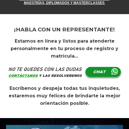
MAESTRÍAS, DIPLOMADOS Y MASTERCLASSES
¡HABLA CON UN REPRESENTANTE!
Es
tamos en línea y listos para atenderte
personalmente en tu proceso de registro y
matrícula...
Escríb
e
nos y despej
a
todas
t
us inquietudes,
estaremos muy felices de brindar
t
e la mejor
orientación posible.