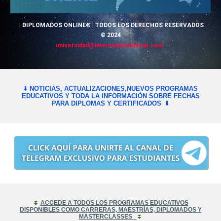
|
DIPLOMADOS
ONLINE® | TODOS LOS DERECHOS RESERVADOS
© 2024
universidad
@
internetparaeducar.com
⬇️
NOTICIAS, ACTUALIZACIONES,NUEVOS PROGRAMAS
EDUCATIVOS Y TODA LA INFORMACIÓN SOBRE FECHAS
PARA DIPLOMAS Y CERTIFICADOS
⬇️
⏬
ACCEDE A TODOS LOS PROGRAMAS EDUCATIVOS
DISPONIBLES COMO CARRERAS, MAESTRÍAS, DIPLOMADOS Y
MASTERCLASSES
⏬