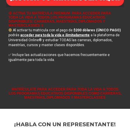
🔴
ACTIVA TU MATRÍCULA PREMIUM
PARA ACCEDER PARA
TODA LA VIDA A TODOS LOS PROGRAMAS EDUCATIVOS
DISPONIBLES: CARRERAS, MAESTRÍAS, DIPLOMADOS Y
MASTERCLASSES
⏬
🟢
Al activar tu matricula con el pago de
$200 dólares (ÚNICO PAGO)
podrás
acceder para toda la vida e ilimitadamente
a la plataforma de
Universidad Online® y estudiar TODAS las carreras, diplomados,
maestrías, cursos y master clases disponibles.
✅ Incluye las actualizaciones que hacemos frecuentemente e
igualmente para toda la vida.
MATRÍCULATE
PARA ACCEDER PARA TODA LA VIDA A TODOS
LOS PROGRAMAS EDUCATIVOS DISPONIBLES COMO CARRERAS,
MAESTRÍAS, DIPLOMADOS Y MASTERCLASSES
¡HABLA CON UN REPRESENTANTE!