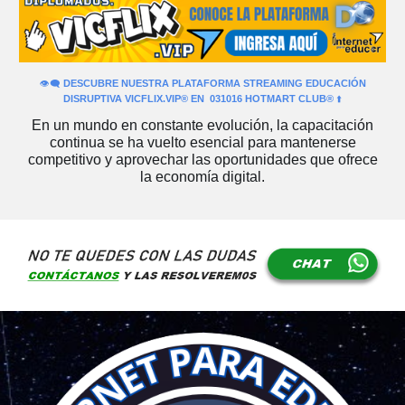
👁️‍🗨️
DESCUBRE
NUESTRA PLATAFORMA
STREAMING
EDUCACIÓN
DISRUPTIVA
VICFLIX.VIP®️ EN 031016 HOTMART CLUB®️
⬆️
En un mundo en constante evolución, la capacitación
continua se ha vuelto esencial para mantenerse
competitivo y aprovechar las oportunidades que ofrece
la economía digital.