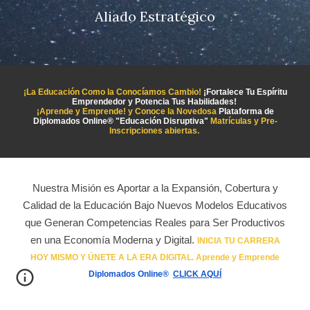
Aliado Estratégico
¡La Educación Como la Conocíamos Cambio!
¡Fortalece Tu Espíritu
Emprendedor y Potencia Tus Habilidades!
¡Aprende y Emprende! y Conoce la Novedosa
Plataforma de
Diplomados
Online®️
"Educación Disruptiva"
Matrículas y Pre-
Inscripciones abiertas.
Nuestra Misión es
Aportar a la Expansión, Cobertura y
Calidad de la Educación Bajo Nuevos Modelos Educativos
que Generan Competencias Reales para Ser Productivos
en una Economía Moderna y Digital.
INICIA TU CARRERA
HOY MISMO Y ÚNETE A LA ERA DIGITAL. Aprende y Emprende
Diplomados
Online®️
CLICK AQUÍ